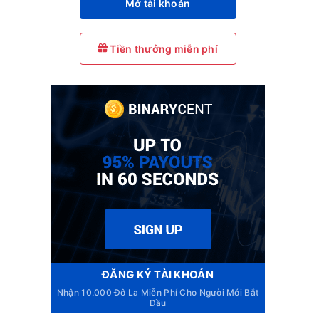
Mở tài khoản
Tiền thưởng miễn phí
ĐĂNG KÝ TÀI KHOẢN
Nhận 10.000 Đô La Miễn Phí Cho Người Mới Bắt
Đầu