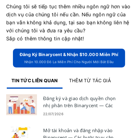
Chúng tôi sẽ tiếp tục thêm nhiều ngôn ngữ hơn vào
dịch vụ của chúng tôi nếu cần.
Nếu ngôn ngữ của
bạn vẫn không khả dụng, tại sao bạn không liên hệ
với chúng tôi và đưa ra yêu cầu?
Sắp có thêm thông tin cập nhật!
Đăng Ký Binarycent & Nhận $10.000 Miễn Phí
Nhận 10.000 Đô La Miễn Phí Cho Người Mới Bắt Đầu
TIN TỨC LIÊN QUAN
THÊM TỪ TÁC GIẢ
Đăng ký và giao dịch quyền chọn
nhị phân trên Binarycent — Các
bước giao dịch và tài khoản
22/07/2026
Mở tài khoản và đăng nhập vào
Binarycent — Các bước truy cập