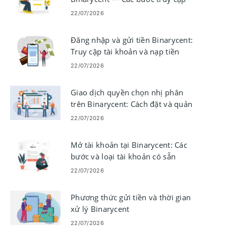
tài khoản
22/07/2026
Đăng nhập và gửi tiền Binarycent:
Truy cập tài khoản và nạp tiền
22/07/2026
Giao dịch quyền chọn nhị phân
trên Binarycent: Cách đặt và quản
lý giao dịch
22/07/2026
Mở tài khoản tại Binarycent: Các
bước và loại tài khoản có sẵn
22/07/2026
Phương thức gửi tiền và thời gian
xử lý Binarycent
22/07/2026