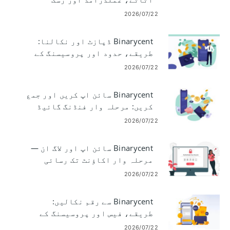
Binarycent Trading FAQ: آرڈرز،
اثاثے، عملدرآمد اور رسک
2026/07/22
Binarycent ڈپازٹ اور نکالنا:
طریقے، حدود اور پروسیسنگ کے
اوقات
2026/07/22
Binarycent سائن اپ کریں اور جمع
کریں: مرحلہ وار فنڈنگ ​​گائیڈ
2026/07/22
Binarycent سائن اپ اور لاگ ان —
مرحلہ وار اکاؤنٹ تک رسائی
2026/07/22
Binarycent سے رقم نکالیں:
طریقے، فیس اور پروسیسنگ کے