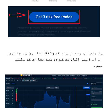
یا پاپ اپ بند کریں،
ٹریڈنگ
اسکرین پر جائیں۔
اب آپ
ڈیمو اکاؤنٹ کے ذریعے تجارت کر سکتے
ہیں۔