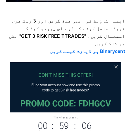
اپنے اکاؤنٹ کو ابھی فنڈ کریں اور 3 رسک فری
ٹریڈز حاصل کرنے کے لیے اس پرومو کوڈ کا
استعمال کریں،
"GET 3 RISK FREE TTRADES"
بٹن
پر کلک کریں
Binarycent پر ڈپازٹ کیسے کریں