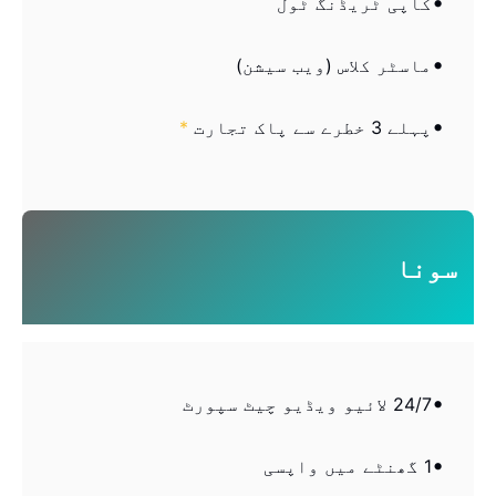
کاپی ٹریڈنگ ٹول
ماسٹر کلاس (ویب سیشن)
پہلے 3 خطرے سے پاک تجارت
*
سونا
24/7 لائیو ویڈیو چیٹ سپورٹ
1 گھنٹے میں واپسی