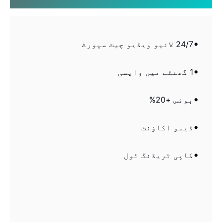
24/7 لائیو ویڈیو چیٹ سپورٹ
1 گھنٹے میں واپسی
بونس +20%
ڈیمو اکاؤنٹ
کاپی ٹریڈنگ ٹول