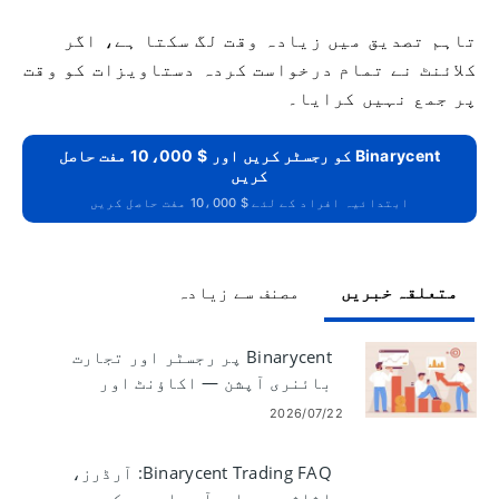
کے اندر کارروائی کرتا ہے۔
تاہم تصدیق میں زیادہ وقت لگ سکتا ہے، اگر
کلائنٹ نے تمام درخواست کردہ دستاویزات کو وقت
پر جمع نہیں کرایا۔
Binarycent کو رجسٹر کریں اور $ 10،000 مفت حاصل
کریں
ابتدائیہ افراد کے لئے $ 10،000 مفت حاصل کریں
متعلقہ خبریں
مصنف سے زیادہ
Binarycent پر رجسٹر اور تجارت
بائنری آپشن — اکاؤنٹ اور
ٹریڈنگ کے اقدامات
2026/07/22