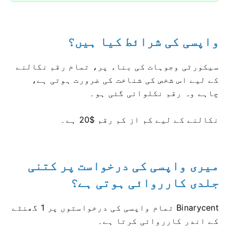
واپسی کی شرائط کیا ہیں؟
سیکورٹی وجوہات کی بناء پر، تمام رقم نکالنے
کے لیے اس شخص کی شناخت کی ضرورت ہوتی ہے،
چاہے وہ رقم نکلوائی گئی ہو۔
نکالنے کے لیے کم از کم رقم $20 ہے۔
میری واپسی کی درخواست پر کتنی
جلدی کارروائی ہوتی ہے؟
Binarycent تمام واپسی کی درخواستوں پر 1 گھنٹے