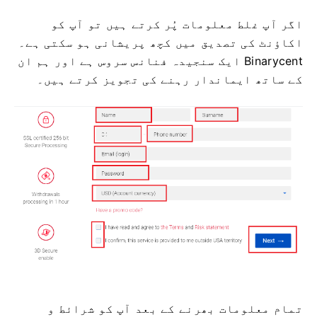
اگر آپ غلط معلومات پُر کرتے ہیں تو آپ کو
اکاؤنٹ کی تصدیق میں کچھ پریشانی ہو سکتی ہے۔
Binarycent ایک سنجیدہ فنانس سروس ہے اور ہم ان
کے ساتھ ایماندار رہنے کی تجویز کرتے ہیں۔
تمام معلومات بھرنے کے بعد آپ کو شرائط و