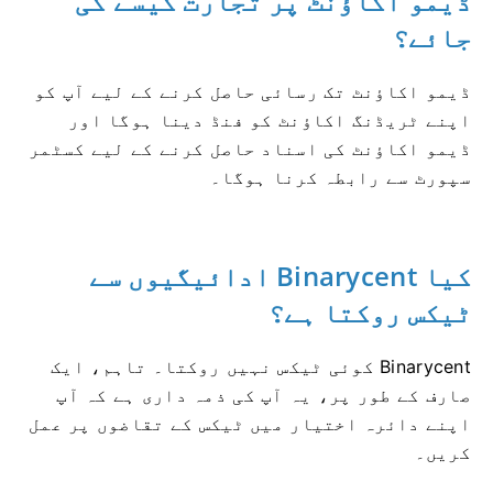
ڈیمو اکاؤنٹ پر تجارت کیسے کی
جائے؟
ڈیمو اکاؤنٹ تک رسائی حاصل کرنے کے لیے آپ کو
اپنے ٹریڈنگ اکاؤنٹ کو فنڈ دینا ہوگا اور
ڈیمو اکاؤنٹ کی اسناد حاصل کرنے کے لیے کسٹمر
سپورٹ سے رابطہ کرنا ہوگا۔
کیا Binarycent ادائیگیوں سے
ٹیکس روکتا ہے؟
Binarycent کوئی ٹیکس نہیں روکتا۔
تاہم، ایک
صارف کے طور پر، یہ آپ کی ذمہ داری ہے کہ آپ
اپنے دائرہ اختیار میں ٹیکس کے تقاضوں پر عمل
کریں۔