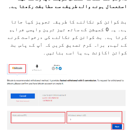
2. رقم نکالنے کا منتخب طریقہ ڈپازٹ کے لیے
استعمال ہونے والے طریقے سے مطابقت رکھتا ہے۔
بٹ کوائن کو نکالنے کا طریقہ تجویز کیا جاتا
ہے۔
یہ 0 کمیشن کے ساتھ تیز ترین واپسی فراہم
کرتا ہے۔
بٹ کوائن کو نکالنے کی درخواست کرنے
کے لیے، براہ کرم تصدیق کریں کہ آپ کے پاس بٹ
کوائن اکاؤنٹ ہے یا اسے بنائیں۔