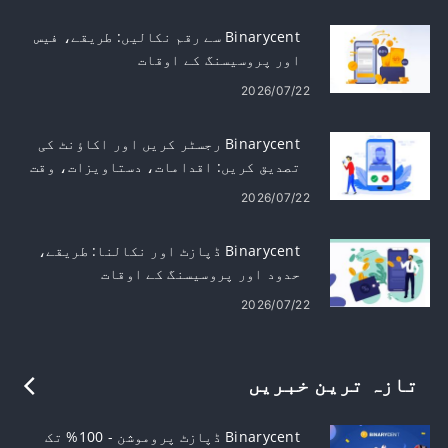
مشہور خبریں
Binarycent سے رقم نکالیں: طریقے، فیس
اور پروسیسنگ کے اوقات
2026/07/22
Binarycent رجسٹر کریں اور اکاؤنٹ کی
تصدیق کریں: اقدامات، دستاویزات، وقت
2026/07/22
Binarycent ڈپازٹ اور نکالنا: طریقے،
حدود اور پروسیسنگ کے اوقات
2026/07/22
تازہ ترین خبریں