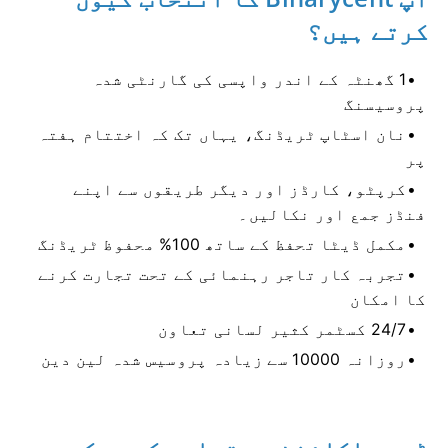
کرتے ہیں؟
1 گھنٹہ کے اندر واپسی کی گارنٹی شدہ
پروسیسنگ
نان اسٹاپ ٹریڈنگ، یہاں تک کہ اختتام ہفتہ
پر
کرپٹو، کارڈز اور دیگر طریقوں سے اپنے
فنڈز جمع اور نکالیں۔
مکمل ڈیٹا تحفظ کے ساتھ 100% محفوظ ٹریڈنگ
تجربہ کار تاجر رہنمائی کے تحت تجارت کرنے
کا امکان
24/7 کسٹمر کثیر لسانی تعاون
روزانہ 10000 سے زیادہ پروسیس شدہ لین دین