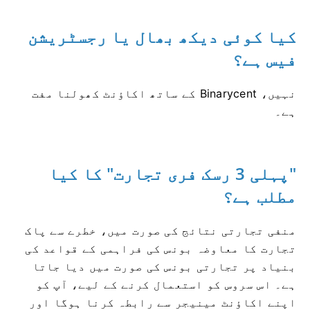
کیا کوئی دیکھ بھال یا رجسٹریشن
فیس ہے؟
نہیں، Binarycent کے ساتھ اکاؤنٹ کھولنا مفت
ہے۔
"پہلی 3 رسک فری تجارت" کا کیا
مطلب ہے؟
منفی تجارتی نتائج کی صورت میں، خطرے سے پاک
تجارت کا معاوضہ بونس کی فراہمی کے قواعد کی
بنیاد پر تجارتی بونس کی صورت میں دیا جاتا
ہے۔
اس سروس کو استعمال کرنے کے لیے، آپ کو
اپنے اکاؤنٹ مینیجر سے رابطہ کرنا ہوگا اور