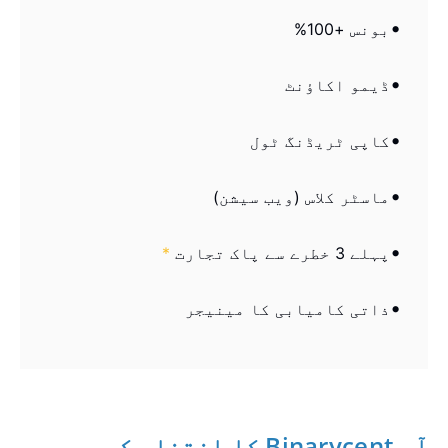
بونس +100%
ڈیمو اکاؤنٹ
کاپی ٹریڈنگ ٹول
ماسٹر کلاس (ویب سیشن)
پہلے 3 خطرے سے پاک تجارت
*
ذاتی کامیابی کا مینیجر
آپ Binarycent کا انتخاب کیوں