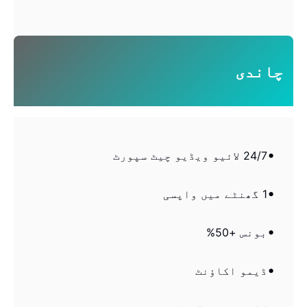
چاندی
24/7 لائیو ویڈیو چیٹ سپورٹ
1 گھنٹے میں واپسی
بونس +50%
ڈیمو اکاؤنٹ