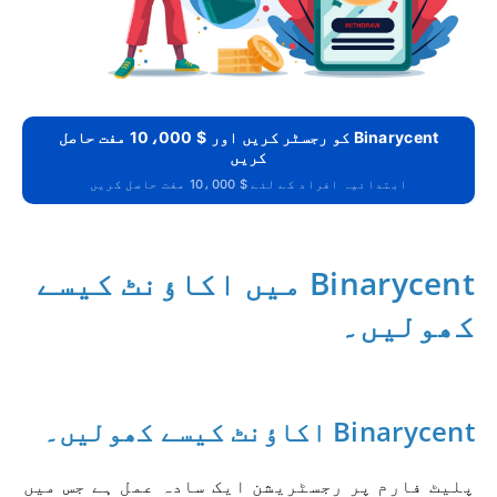
Binarycent کو رجسٹر کریں اور $ 10،000 مفت حاصل
کریں
ابتدائیہ افراد کے لئے $ 10،000 مفت حاصل کریں
Binarycent میں اکاؤنٹ کیسے
کھولیں۔
Binarycent اکاؤنٹ کیسے کھولیں۔
پلیٹ فارم پر رجسٹریشن ایک سادہ عمل ہے جس میں