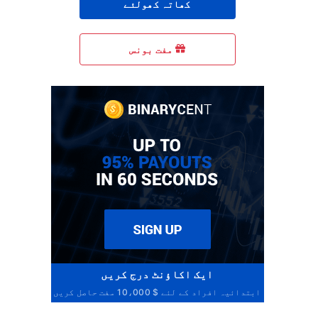
کھاتہ کھولئے
مفت بونس
ایک اکاؤنٹ درج کریں
ابتدائیہ افراد کے لئے $ 10،000 مفت حاصل کریں