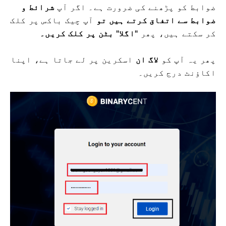
ضوابط کو پڑھنے کی ضرورت ہے۔
اگر آپ
شرائط و
ضوابط سے اتفاق کرتے ہیں تو
آپ چیک باکس پر کلک
کر سکتے ہیں، پھر
"اگلا" بٹن پر کلک کریں۔
پھر یہ آپ کو
لاگ ان
اسکرین پر لے جاتا ہے، اپنا
اکاؤنٹ درج کریں۔