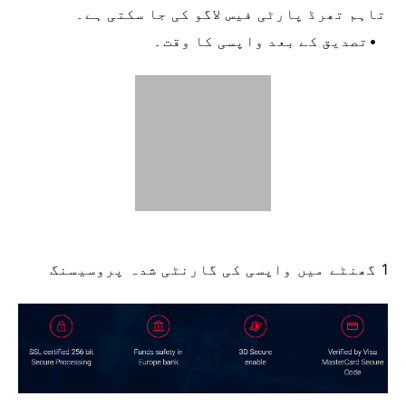
تاہم تھرڈ پارٹی فیس لاگو کی جا سکتی ہے۔
تصدیق کے بعد واپسی کا وقت۔
1 گھنٹے میں واپسی کی گارنٹی شدہ پروسیسنگ