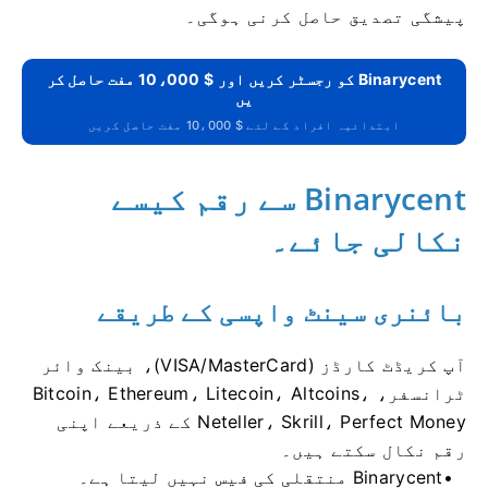
پیشگی تصدیق حاصل کرنی ہوگی۔
Binarycent کو رجسٹر کریں اور $ 10،000 مفت حاصل کر
یں
ابتدائیہ افراد کے لئے $ 10،000 مفت حاصل کریں
Binarycent سے رقم کیسے
نکالی جائے۔
بائنری سینٹ واپسی کے طریقے
آپ کریڈٹ کارڈز (VISA/MasterCard)، بینک وائر
ٹرانسفر، Bitcoin، Ethereum، Litecoin، Altcoins،
Neteller، Skrill، Perfect Money کے ذریعے اپنی
رقم نکال سکتے ہیں۔
Binarycent منتقلی کی فیس نہیں لیتا ہے۔