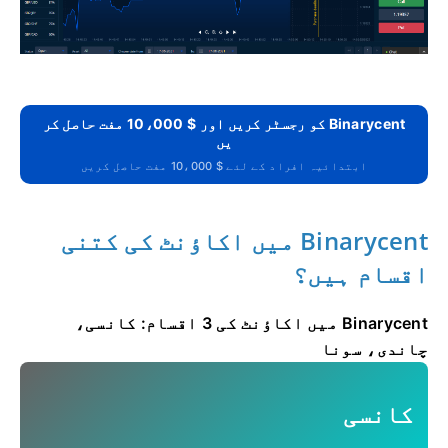
Binarycent کو رجسٹر کریں اور $ 10،000 مفت حاصل کر
یں
ابتدائیہ افراد کے لئے $ 10،000 مفت حاصل کریں
Binarycent میں اکاؤنٹ کی کتنی
اقسام ہیں؟
Binarycent میں اکاؤنٹ کی 3 اقسام: کانسی،
چاندی، سونا
کانسی