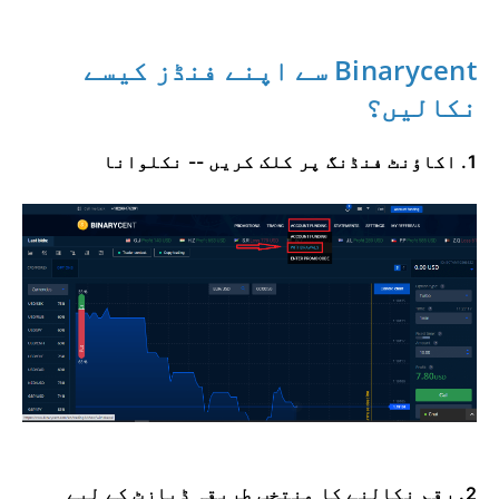
Binarycent سے اپنے فنڈز کیسے
نکالیں؟
1. اکاؤنٹ فنڈنگ ​​پر کلک کریں -- نکلوانا