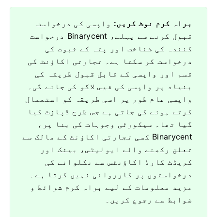
براہ کرم نوٹ کریں:
واپسی کی درخواست
قبول کرنے سے پہلے، Binarycent درخواست
کنندہ کی شناخت اور پتہ کے ثبوت کی
درخواست کر سکتا ہے۔
تجارتی اکاؤنٹ کی
قسم اور واپسی کے قابل قبول طریقہ کی
بنیاد پر واپسی کی فیس لاگو کی جائے گی۔
واپسی عام طور پر اسی طریقہ کو استعمال
کرتے ہوئے کی جاتی ہے جس طرح ڈپازٹ کیا
گیا تھا۔
سیکورٹی وجوہات کی بنا پر،
Binarycent کسی تجارتی اکاؤنٹ کے مالک سے
تعلق رکھنے والے ایولیٹس، بینک اور
کریڈٹ کارڈ اکاؤنٹس سے نکلوانے کی
درخواستوں پر کارروائی نہیں کرتا ہے۔
مزید معلومات کے لیے براہ کرم شرائط و
ضوابط سے رجوع کریں۔