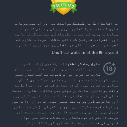
یہ اشاعت ایک مارکیٹنگ مواصلات ہے اور اس میں سرمایہ
کاری کے مشورے یا تحقیق نہیں ہوتی ہے۔ اس کا مواد
ہمارے ماہرین کے عمومی نظریات کی نمائندگی کرتا ہے
اور انفرادی قارئین کے ذاتی حالات ، سرمایہ کاری کے
تجربے یا موجودہ مالی صورتحال پر غور نہیں کرتا ہے۔
Unofficial website of the Binarycent
جنرل رسک کی اطلاع
: تجارت میں زیادہ خطرہ
سرمایہ کاری شامل ہے۔ ایسے فنڈز میں سرمایہ
کاری نہ کریں جو آپ کھونے کے لئے تیار نہیں
ہیں۔ شروع کرنے سے پہلے ، ہم مشورہ دیتے ہیں کہ آپ
ہماری سائٹ پر بیان کردہ تجارت کے قواعد و ضوابط سے
واقف ہوجائیں۔ سائٹ پر کوئی بھی مثال ، اشارے ، حکمت
عملی اور ہدایات تجارتی سفارشات مرتب نہیں کرتی ہیں
اور قانونی طور پر پابند نہیں ہیں۔ تاجر آزادانہ طور
پر اپنے فیصلے کرتے ہیں اور یہ کمپنی ان کی ذمہ داری
قبول نہیں کرتی ہے۔ خدمت کا معاہدہ سینٹ ونسنٹ اور
گریناڈائنز کی خودمختار ریاست کے علاقے میں ہوا۔