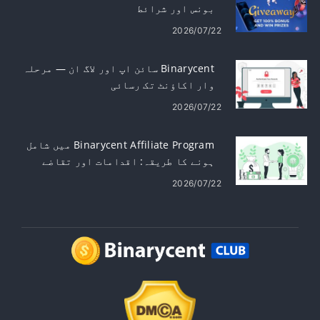
Binarycent ڈپازٹ پروموشن - 100% تک
بونس اور شرائط
2026/07/22
Binarycent سائن اپ اور لاگ ان — مرحلہ
وار اکاؤنٹ تک رسائی
2026/07/22
Binarycent Affiliate Program میں شامل
ہونے کا طریقہ: اقدامات اور تقاضے
2026/07/22