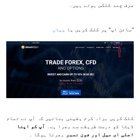
صرف چند کلکس ہوتے ہیں۔
"سائن اپ" پر کلک کریں یا
یہاں
کلک کریں براہ کرم یقینی بنائیں کہ آپ نے تمام
ڈیٹا کو درست طریقے سے بھرا ہے۔
آپ کو اپنا
اصلی ای میل اور فون نمبر
بھرنا ہوگا ۔