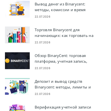
Вывод денег из Binarycent:
методы, комиссии и время
обработки
22.07.2026
Торговля Binarycent для
начинающих: как торговать на
платформе
22.07.2026
Обзор BinaryCent: торговая
платформа, учетная запись,
комиссии и безопасность
22.07.2026
Депозит и вывод средств
Binarycent: методы, лимиты и
время обработки
22.07.2026
Верификация учетной записи