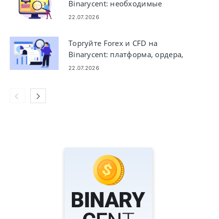
Binarycent: необходимые
документы и шаги
22.07.2026
Торгуйте Forex и CFD на
Binarycent: платформа, ордера,
управление рисками
22.07.2026