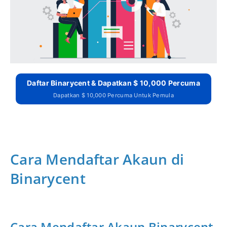
Daftar Binarycent & Dapatkan $ 10,000 Percuma
Dapatkan $ 10,000 Percuma Untuk Pemula
Cara Mendaftar Akaun di
Binarycent
Cara Mendaftar Akaun Binarycent