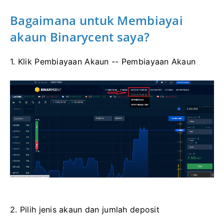
Bagaimana untuk Membiayai
akaun Binarycent saya?
1. Klik Pembiayaan Akaun -- Pembiayaan Akaun
2. Pilih jenis akaun dan jumlah deposit