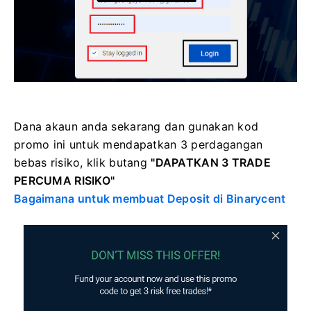
Dana akaun anda sekarang dan gunakan kod
promo ini untuk mendapatkan 3 perdagangan
bebas risiko, klik
butang
"DAPATKAN 3 TRADE
PERCUMA RISIKO"
Bagaimana untuk membuat Deposit di Binarycent