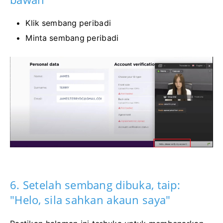
Klik sembang peribadi
Minta sembang peribadi
6. Setelah sembang dibuka, taip:
"Helo, sila sahkan akaun saya"