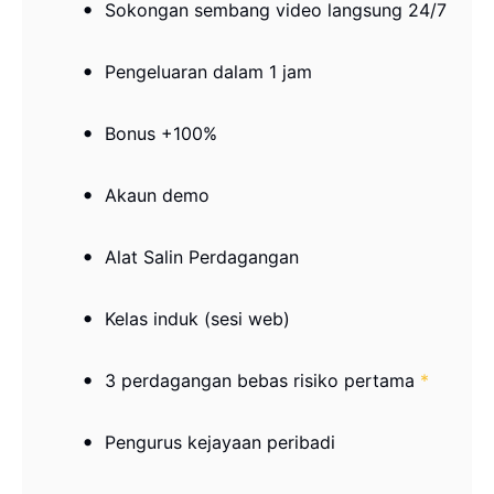
Sokongan sembang video langsung 24/7
Pengeluaran dalam 1 jam
Bonus +100%
Akaun demo
Alat Salin Perdagangan
Kelas induk (sesi web)
3 perdagangan bebas risiko pertama
*
Pengurus kejayaan peribadi