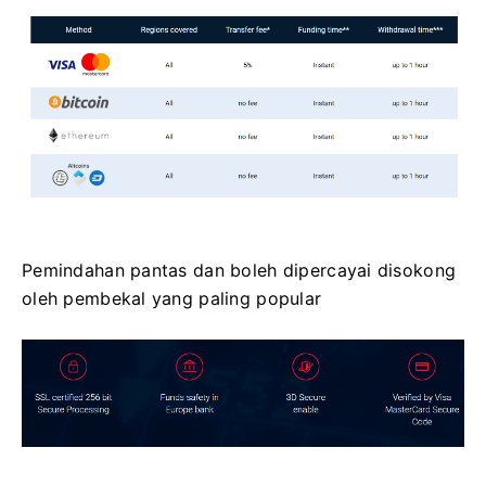
Pemindahan pantas dan boleh dipercayai disokong
oleh pembekal yang paling popular