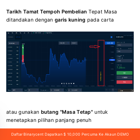
Tarikh Tamat Tempoh Pembelian
Tepat Masa
ditandakan dengan
garis kuning
pada carta
atau gunakan
butang "Masa Tetap"
untuk
menetapkan pilihan panjang penuh
Daftar Binarycent Dapatkan $ 10,000 Percuma Ke Akaun DEMO