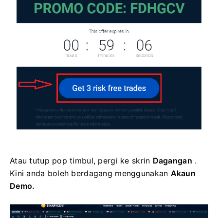
Atau tutup pop timbul, pergi ke skrin
Dagangan
.
Kini anda boleh berdagang menggunakan
Akaun
Demo.