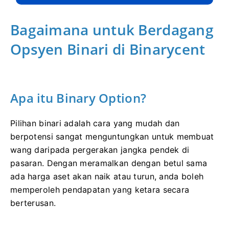
Bagaimana untuk Berdagang
Opsyen Binari di Binarycent
Apa itu Binary Option?
Pilihan binari adalah cara yang mudah dan
berpotensi sangat menguntungkan untuk membuat
wang daripada pergerakan jangka pendek di
pasaran.
Dengan meramalkan dengan betul sama
ada harga aset akan naik atau turun, anda boleh
memperoleh pendapatan yang ketara secara
berterusan.