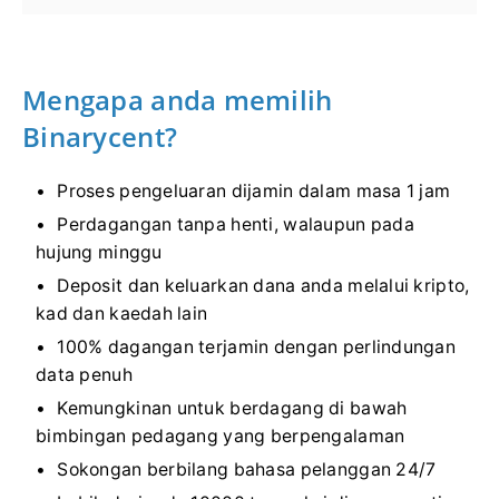
Mengapa anda memilih
Binarycent?
Proses pengeluaran dijamin dalam masa 1 jam
Perdagangan tanpa henti, walaupun pada
hujung minggu
Deposit dan keluarkan dana anda melalui kripto,
kad dan kaedah lain
100% dagangan terjamin dengan perlindungan
data penuh
Kemungkinan untuk berdagang di bawah
bimbingan pedagang yang berpengalaman
Sokongan berbilang bahasa pelanggan 24/7