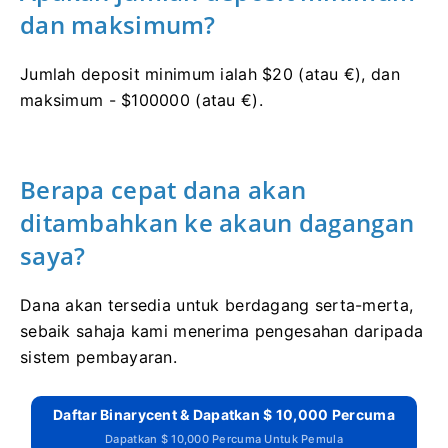
dan maksimum?
Jumlah deposit minimum ialah $20 (atau €), dan
maksimum - $100000 (atau €).
Berapa cepat dana akan
ditambahkan ke akaun dagangan
saya?
Dana akan tersedia untuk berdagang serta-merta,
sebaik sahaja kami menerima pengesahan daripada
sistem pembayaran.
Daftar Binarycent & Dapatkan $ 10,000 Percuma
Dapatkan $ 10,000 Percuma Untuk Pemula