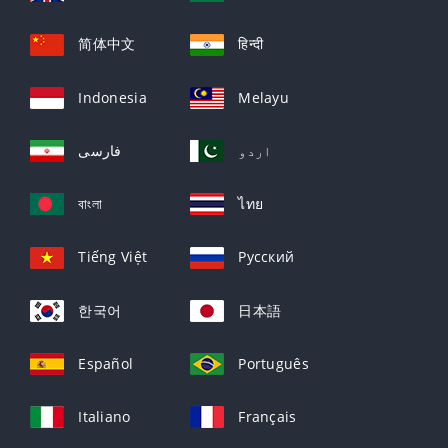
简体中文
हिन्दी
Indonesia
Melayu
اردو
فارسی
বাংলা
ไทย
Tiếng Việt
Русский
한국어
日本語
Español
Português
Italiano
Français