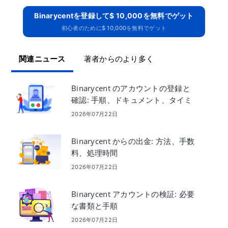
Binarycentを登録して$ 10,000を無料でゲット
初心者のために$ 10,000を無料でゲット
関連ニュース
著者からのより多く
Binarycent のアカウントの登録と
確認: 手順、ドキュメント、タイミ
ング
2026年07月22日
Binarycent からの出金: 方法、手数
料、処理時間
2026年07月22日
Binarycent アカウントの検証: 必要
な書類と手順
2026年07月22日