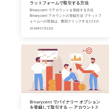
ラットフォームで取引する方法
Binarycent でアカウントを登録する方法
Binarycent アカウントの登録方法 プラットフ
ォームへの登録は、数回クリックするだけの
簡単なプロセスです。 「サインアップ」をク
2026年07月22日
リックするか、ここをクリック してくださ
い。すべてのデータが正しく入力されている
ことを確認して...
Binarycent でバイナリー オプション
を登録して取引する — アカウントと