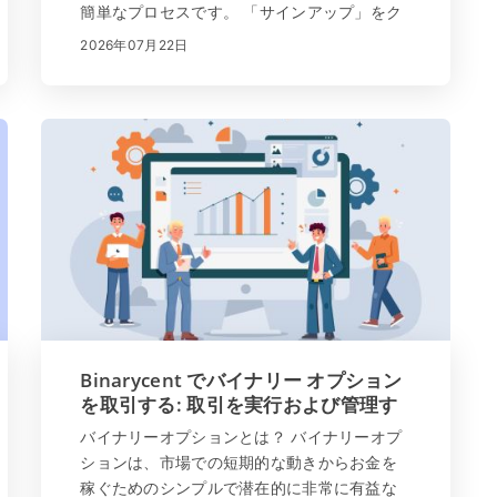
簡単なプロセスです。 「サインアップ」をク
リックするか、ここをクリック してくださ
2026年07月22日
い。すべてのデータが正しく入力されている
ことを確認してください。実際の電子メール
と電話番号 を入力する必要があり...
Binarycent でバイナリー オプション
を取引する: 取引を実行および管理す
る方法
バイナリーオプションとは？ バイナリーオプ
ションは、市場での短期的な動きからお金を
稼ぐためのシンプルで潜在的に非常に有益な