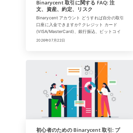
Binarycent 取引に関する FAQ: 注
文、資産、約定、リスク
Binarycent アカウント どうすれば自分の取引
口座に入金できますか? クレジット カード
(VISA/MasterCard)、銀行振込、ビットコイ
ン、イーサリアム、ライトコイン、アルトコ
2026年07月22日
イン、ネッテラー、スクリル、パーフェクト
マネーでアカウントに入金できます。 1. [アカ
ウントの資金調達] -- [アカウント...
初心者のための Binarycent 取引: プ