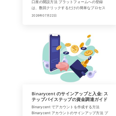
口座の開設方法 プラットフォームへの登録
は、数回クリックするだけの簡単なプロセス
です。 「サインアップ」をクリックするか、
2026年07月22日
ここをクリック してください。すべてのデー
タが正しく入力されていることを確認してく
ださい。実...
Binarycent のサインアップと入金: ス
テップバイステップの資金調達ガイド
Binarycent でアカウントを作成する方法
Binarycent アカウントのサインアップ方法 プ