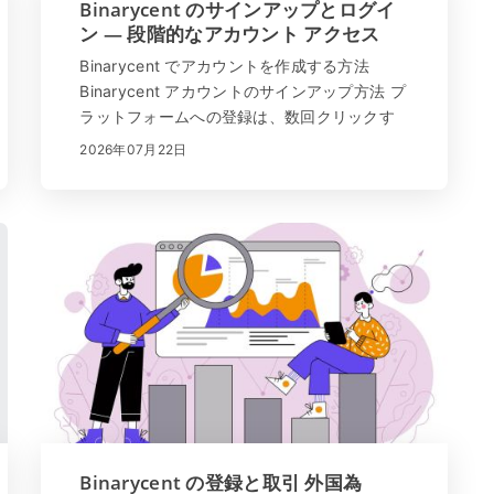
Binarycent のサインアップとログイ
ン — 段階的なアカウント アクセス
Binarycent でアカウントを作成する方法
Binarycent アカウントのサインアップ方法 プ
ラットフォームへの登録は、数回クリックす
るだけの簡単なプロセスです。 「サインアッ
2026年07月22日
プ」をクリックするか、ここをクリック して
ください。すべてのデータが正しく入力され
ていることを...
Binarycent の登録と取引 外国為