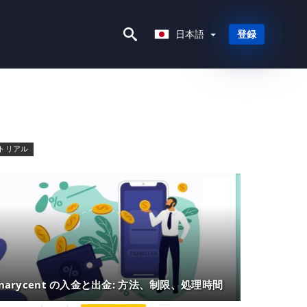
日本語
日本語
登録
トリアル
inarycent の入金と出金: 方法、制限、処理時間