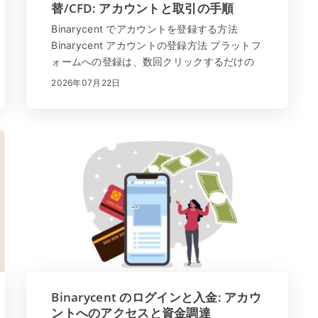
替/CFD: アカウントと取引の手順
Binarycent でアカウントを登録する方法
Binarycent アカウントの登録方法 プラットフ
ォームへの登録は、数回クリックするだけの
簡単なプロセスです。 「サインアップ」をク
2026年07月22日
リックするか、ここをクリック してくださ
い。すべてのデータが正しく入力されている
ことを確認して...
Binarycent のログインと入金: アカウ
ントへのアクセスと資金調達