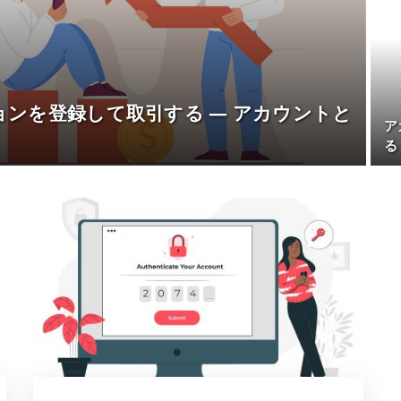
プションを登録して取引する — アカウントと
ア
る