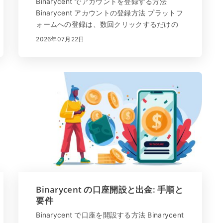
Binarycent でアカウントを登録する方法
Binarycent アカウントの登録方法 プラットフ
ォームへの登録は、数回クリックするだけの
簡単なプロセスです。 「サインアップ」をク
2026年07月22日
リックするか、ここをクリック してくださ
い。すべてのデータが正しく入力されている
ことを確認して...
Binarycent の口座開設と出金: 手順と
要件
Binarycent で口座を開設する方法 Binarycent