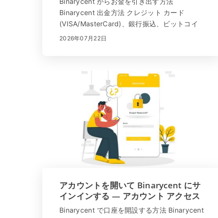
Binarycent からお金を引き出す方法
Binarycent 出金方法 クレジット カード
(VISA/MasterCard)、銀行振込、ビットコイ
ン、イーサリアム、ライトコイン、アルトコ
2026年07月22日
イン、ネッテラー、スクリル、パーフェクト
マネーでお金を引き出すことができます。
Binarycent は送金手数料を請求しま...
アカウントを開いて Binarycent にサ
インインする — アカウント アクセス
の手順
Binarycent で口座を開設する方法 Binarycent