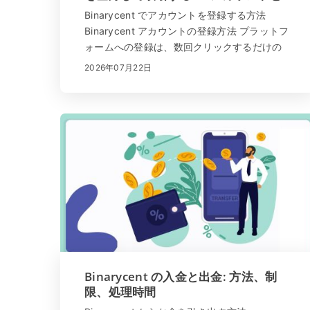
取引の手順
Binarycent でアカウントを登録する方法
Binarycent アカウントの登録方法 プラットフ
ォームへの登録は、数回クリックするだけの
簡単なプロセスです。 「サインアップ」をク
2026年07月22日
リックするか、ここをクリック してくださ
い。すべてのデータが正しく入力されている
ことを確認して...
Binarycent の入金と出金: 方法、制
限、処理時間