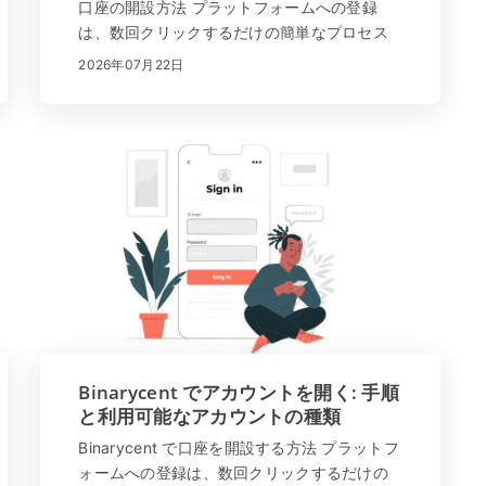
口座の開設方法 プラットフォームへの登録
は、数回クリックするだけの簡単なプロセス
です。 「サインアップ」をクリックするか、
2026年07月22日
ここをクリック してください。すべてのデー
タが正しく入力されていることを確認してく
ださい。実...
Binarycent でアカウントを開く: 手順
と利用可能なアカウントの種類
Binarycent で口座を開設する方法 プラットフ
ォームへの登録は、数回クリックするだけの