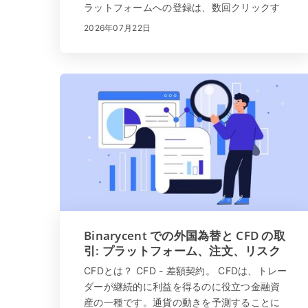
ラットフォームへの登録は、数回クリックす
るだけの簡単なプロセスです。 「サインアッ
2026年07月22日
プ」をクリックするか、ここをクリック して
ください。すべてのデータが正しく入力され
ていることを確認...
Binarycent での外国為替と CFD の取
引: プラットフォーム、注文、リスク
管理
CFDとは？ CFD - 差額契約。 CFDは、トレー
ダーが継続的に利益を得るのに役立つ金融資
産の一種です。通貨の動きを予測することに