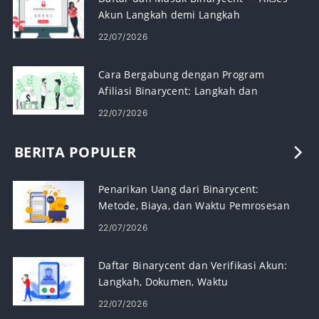
Akun Langkah demi Langkah
22/07/2026
Cara Bergabung dengan Program
Afiliasi Binarycent: Langkah dan
Persyaratan
22/07/2026
BERITA POPULER
Penarikan Uang dari Binarycent:
Metode, Biaya, dan Waktu Pemrosesan
22/07/2026
Daftar Binarycent dan Verifikasi Akun:
Langkah, Dokumen, Waktu
22/07/2026