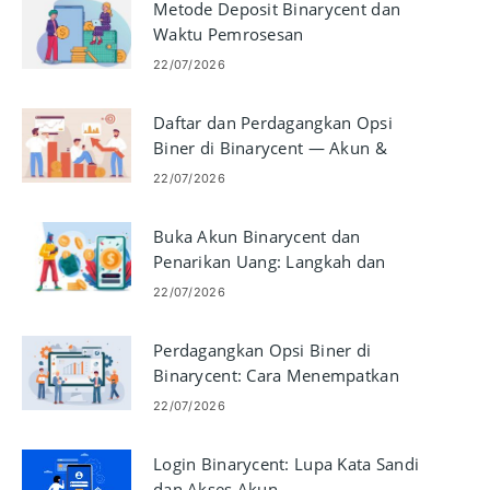
Metode Deposit Binarycent dan
Waktu Pemrosesan
22/07/2026
Daftar dan Perdagangkan Opsi
Biner di Binarycent — Akun &
Langkah Perdagangan
22/07/2026
Buka Akun Binarycent dan
Penarikan Uang: Langkah dan
Persyaratan
22/07/2026
Perdagangkan Opsi Biner di
Binarycent: Cara Menempatkan
dan Mengelola Perdagangan
22/07/2026
Login Binarycent: Lupa Kata Sandi
dan Akses Akun