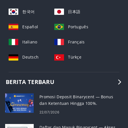
한국어
日本語
Español
Português
Italiano
Français
Deutsch
Türkçe
BERITA TERBARU
Promosi Deposit Binarycent — Bonus
dan Ketentuan Hingga 100%.
22/07/2026
Daftar dan Masuk Binarycent — Akses