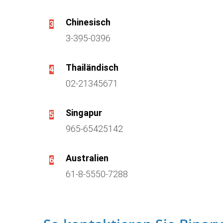
Chinesisch
3
3-395-0396
Thailändisch
4
02-21345671
Singapur
5
965-65425142
Australien
6
61-8-5550-7288