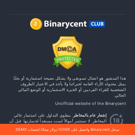
هذا المنشور هو اتصال تسويقي ولا يشكل نصيحة استثمارية أو بحثًا.
يمثل محتواه الآراء العامة لخبرائنا ولا يأخذ في الاعتبار الظروف
الشخصية للقراء الفرديين أو الخبرة الاستثمارية أو الوضع المالي
الحالي.
Unofficial website of the Binarycent
إشعار عام بالمخاطر
: ينطوي التداول على استثمار عالي
المخاطر. لا تستثمر أموالاً لست مستعداً لخسارتها. قبل أن
تبدأ ، ننصحك بالتعرف على قواعد وشروط التداول
سجل Binarycent واحصل على 10000 دولار مجانًا لحساب DEMO
الموضحة على موقعنا. أي أمثلة ونصائح واستراتيجيات وتعليمات على