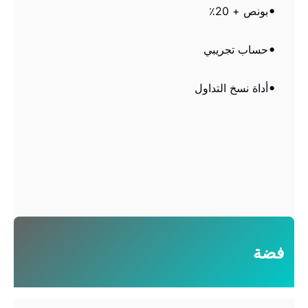
بونص + 20٪
حساب تجريبي
أداة نسخ التداول
فضة