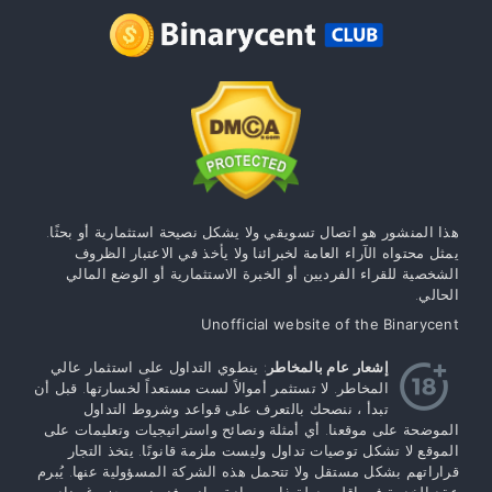
هذا المنشور هو اتصال تسويقي ولا يشكل نصيحة استثمارية أو بحثًا.
يمثل محتواه الآراء العامة لخبرائنا ولا يأخذ في الاعتبار الظروف
الشخصية للقراء الفرديين أو الخبرة الاستثمارية أو الوضع المالي
الحالي.
Unofficial website of the Binarycent
إشعار عام بالمخاطر
: ينطوي التداول على استثمار عالي
المخاطر. لا تستثمر أموالاً لست مستعداً لخسارتها. قبل أن
تبدأ ، ننصحك بالتعرف على قواعد وشروط التداول
الموضحة على موقعنا. أي أمثلة ونصائح واستراتيجيات وتعليمات على
الموقع لا تشكل توصيات تداول وليست ملزمة قانونًا. يتخذ التجار
قراراتهم بشكل مستقل ولا تتحمل هذه الشركة المسؤولية عنها. يُبرم